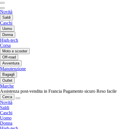
Novità
Saldi
Caschi
Uomo
Donna
High-tech
Corsa
Moto e scooter
Off-road
Avventura
Manutenzione
Bagagli
Outlet
Marche
Assistenza post-vendita in Francia
Pagamento sicuro
Reso facile
Cerca
Novità
Saldi
Caschi
Uomo
Donna
High-tech