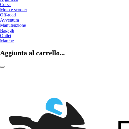
Corsa
Moto e scooter
Off-road
Avventura
Manutenzione
Bagagli
Outlet
Marche
Aggiunta al carrello...