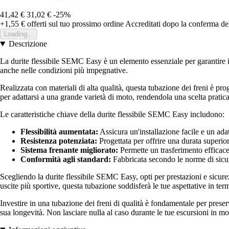
41,42 €
31,02 €
-25%
+1,55 €
offerti sul tuo prossimo ordine
Accreditati dopo la conferma de
Loading...
Descrizione
La durite flessibile SEMC Easy è un elemento essenziale per garantire il
anche nelle condizioni più impegnative.
Realizzata con materiali di alta qualità, questa tubazione dei freni è prog
per adattarsi a una grande varietà di moto, rendendola una scelta pratica 
Le caratteristiche chiave della durite flessibile SEMC Easy includono:
Flessibilità aumentata:
Assicura un'installazione facile e un ada
Resistenza potenziata:
Progettata per offrire una durata superiore
Sistema frenante migliorato:
Permette un trasferimento efficace 
Conformità agli standard:
Fabbricata secondo le norme di sicure
Scegliendo la durite flessibile SEMC Easy, opti per prestazioni e sicurez
uscite più sportive, questa tubazione soddisferà le tue aspettative in termin
Investire in una tubazione dei freni di qualità è fondamentale per prese
sua longevità. Non lasciare nulla al caso durante le tue escursioni in 