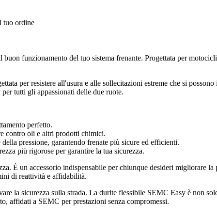
l tuo ordine
 buon funzionamento del tuo sistema frenante. Progettata per motociclisti
ettata per resistere all'usura e alle sollecitazioni estreme che si possono 
per tutti gli appassionati delle due ruote.
ttamento perfetto.
 contro oli e altri prodotti chimici.
della pressione, garantendo frenate più sicure ed efficienti.
zza più rigorose per garantire la tua sicurezza.
za. È un accessorio indispensabile per chiunque desideri migliorare la pr
i di reattività e affidabilità.
rvare la sicurezza sulla strada. La durite flessibile SEMC Easy è non sol
moto, affidati a SEMC per prestazioni senza compromessi.