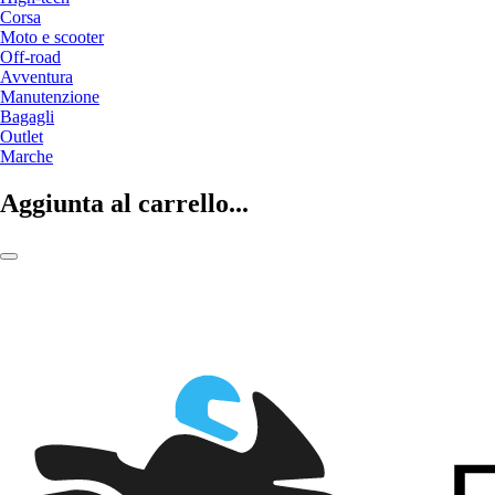
Corsa
Moto e scooter
Off-road
Avventura
Manutenzione
Bagagli
Outlet
Marche
Aggiunta al carrello...