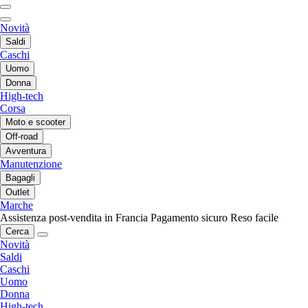
Novità
Saldi
Caschi
Uomo
Donna
High-tech
Corsa
Moto e scooter
Off-road
Avventura
Manutenzione
Bagagli
Outlet
Marche
Assistenza post-vendita in Francia
Pagamento sicuro
Reso facile
Cerca
Novità
Saldi
Caschi
Uomo
Donna
High-tech