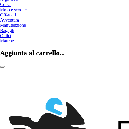
Corsa
Moto e scooter
Off-road
Avventura
Manutenzione
Bagagli
Outlet
Marche
Aggiunta al carrello...