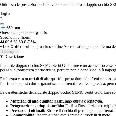
Ottimizza le prestazioni del tuo veicolo con il tubo a doppio occhio SE
Taglia
*
650 mm
Questo campo è obbligatorio
Spedito in 3 giorni
44,09 €
32,60 €
-26%
+1,63 €
offerti sul tuo prossimo ordine
Accreditati dopo la conferma de
Loading...
Descrizione
La durite doppio occhio SEMC Sertit Gold Line è un accessorio essenzi
per la sua robustezza e affidabilità, perfette per le condizioni più impeg
Realizzata con materiali di alta qualità, questa durite dei freni è apposi
fuoristrada, questa durite garantisce una frenata reattiva e precisa, perm
Le caratteristiche della durite doppio occhio SEMC Sertit Gold Line so
Materiali di alta qualità:
Assicurano durata e longevità.
Progettazione a doppio occhio:
Facilita l'installazione e miglio
Prestazioni ottimali:
Riduce il rischio di perdite per una frenata 
Compatibilità:
Adatta a una vasta gamma di modelli di moto.