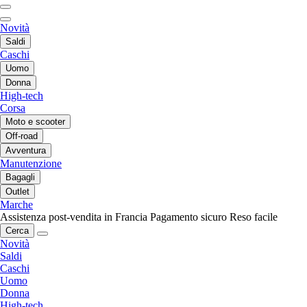
Novità
Saldi
Caschi
Uomo
Donna
High-tech
Corsa
Moto e scooter
Off-road
Avventura
Manutenzione
Bagagli
Outlet
Marche
Assistenza post-vendita in Francia
Pagamento sicuro
Reso facile
Cerca
Novità
Saldi
Caschi
Uomo
Donna
High-tech