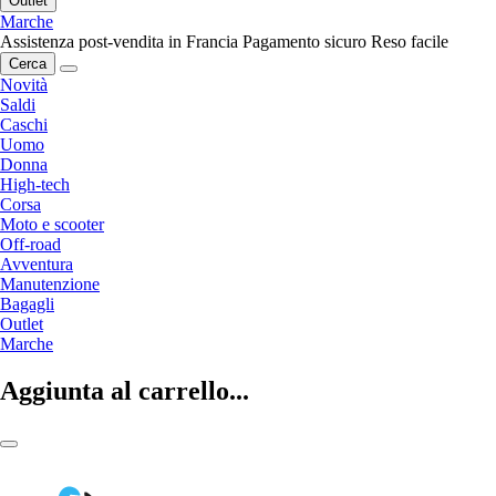
Outlet
Marche
Assistenza post-vendita in Francia
Pagamento sicuro
Reso facile
Cerca
Novità
Saldi
Caschi
Uomo
Donna
High-tech
Corsa
Moto e scooter
Off-road
Avventura
Manutenzione
Bagagli
Outlet
Marche
Aggiunta al carrello...