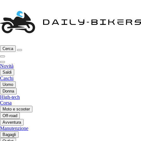
Cerca
Novità
Saldi
Caschi
Uomo
Donna
High-tech
Corsa
Moto e scooter
Off-road
Avventura
Manutenzione
Bagagli