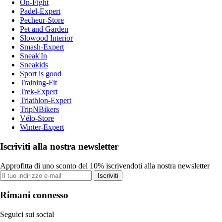
On-Fight
Padel-Expert
Pecheur-Store
Pet and Garden
Slowood Interior
Smash-Expert
Sneak'In
Sneakids
Sport is good
Training-Fit
Trek-Expert
Triathlon-Expert
TripNBikers
Vélo-Store
Winter-Expert
Iscriviti alla nostra newsletter
Approfitta di uno sconto del 10% iscrivendoti alla nostra newsletter
Iscriviti
Rimani connesso
Seguici sui social