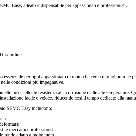
SEMC Easy, alleato indispensabile per appassionati e professionisti.
l tuo ordine
ssenziale per ogni appassionato di moto che cerca di migliorare le prest
e nelle condizioni più impegnative.
omette un'eccellente resistenza alla corrosione e alle alte temperature. 
installazione facile e veloce, riducendo così il tempo dedicato alla man
cciaio SEMC Easy includono:
ità.
deformarsi.
i e meccanici professionisti.
lo rende adatto a molte moto.