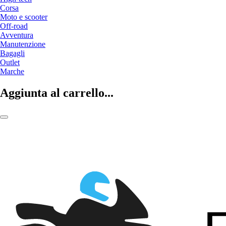
Corsa
Moto e scooter
Off-road
Avventura
Manutenzione
Bagagli
Outlet
Marche
Aggiunta al carrello...