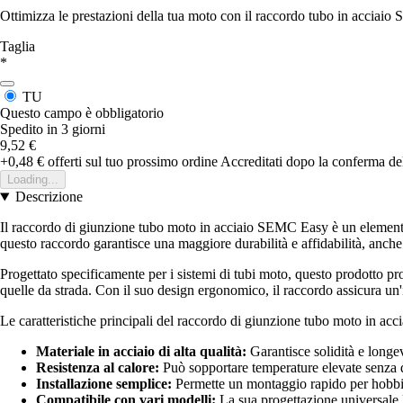
Ottimizza le prestazioni della tua moto con il raccordo tubo in acciaio 
Taglia
*
TU
Questo campo è obbligatorio
Spedito in 3 giorni
9,52 €
+0,48 €
offerti sul tuo prossimo ordine
Accreditati dopo la conferma de
Loading...
Descrizione
Il raccordo di giunzione tubo moto in acciaio SEMC Easy è un elemento e
questo raccordo garantisce una maggiore durabilità e affidabilità, anch
Progettato specificamente per i sistemi di tubi moto, questo prodotto pr
quelle da strada. Con il suo design ergonomico, il raccordo assicura un'
Le caratteristiche principali del raccordo di giunzione tubo moto in a
Materiale in acciaio di alta qualità:
Garantisce solidità e longev
Resistenza al calore:
Può sopportare temperature elevate senza 
Installazione semplice:
Permette un montaggio rapido per hobbist
Compatibile con vari modelli:
La sua progettazione universale 