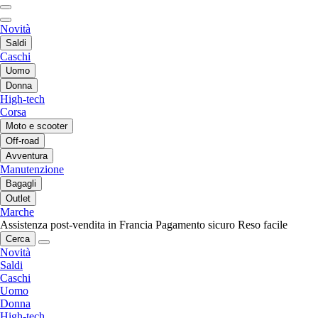
Novità
Saldi
Caschi
Uomo
Donna
High-tech
Corsa
Moto e scooter
Off-road
Avventura
Manutenzione
Bagagli
Outlet
Marche
Assistenza post-vendita in Francia
Pagamento sicuro
Reso facile
Cerca
Novità
Saldi
Caschi
Uomo
Donna
High-tech