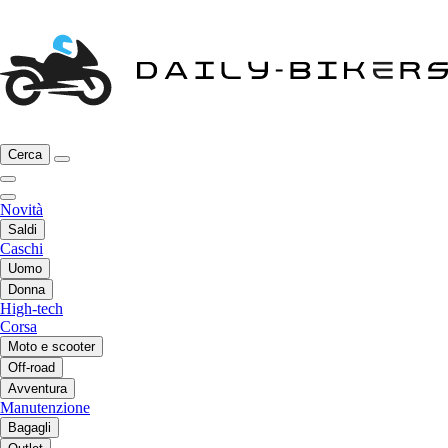
Cerca
Novità
Saldi
Caschi
Uomo
Donna
High-tech
Corsa
Moto e scooter
Off-road
Avventura
Manutenzione
Bagagli