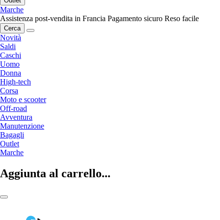
Outlet
Marche
Assistenza post-vendita in Francia
Pagamento sicuro
Reso facile
Cerca
Novità
Saldi
Caschi
Uomo
Donna
High-tech
Corsa
Moto e scooter
Off-road
Avventura
Manutenzione
Bagagli
Outlet
Marche
Aggiunta al carrello...