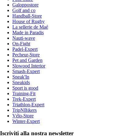
Galoppostore
Golf and co
Handball-Store
House of Rugby
La sellerie de Maé
Made in Paradis
Nauti-wave
On-Fight
Padel-Expert
Pecheur-Store
Pet and Garden
Slowood Interior
Smash-Expert
Sneak'In
Sneakids
Sport is good
Training-Fit
Trek-Expert
Triathlon-Expert
TripNBikers
Vélo-Store
Winter-Expert
Iscriviti alla nostra newsletter