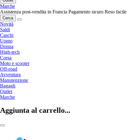
Outlet
Marche
Assistenza post-vendita in Francia
Pagamento sicuro
Reso facile
Cerca
Novità
Saldi
Caschi
Uomo
Donna
High-tech
Corsa
Moto e scooter
Off-road
Avventura
Manutenzione
Bagagli
Outlet
Marche
Aggiunta al carrello...