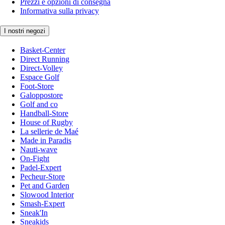
Prezzi e opzioni di consegna
Informativa sulla privacy
I nostri negozi
Basket-Center
Direct Running
Direct-Volley
Espace Golf
Foot-Store
Galoppostore
Golf and co
Handball-Store
House of Rugby
La sellerie de Maé
Made in Paradis
Nauti-wave
On-Fight
Padel-Expert
Pecheur-Store
Pet and Garden
Slowood Interior
Smash-Expert
Sneak'In
Sneakids