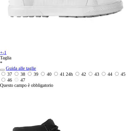
+-1
Taglia
*
Guida alle taglie
37
38
39
40
41
24h
42
43
44
45
46
47
Questo campo è obbligatorio