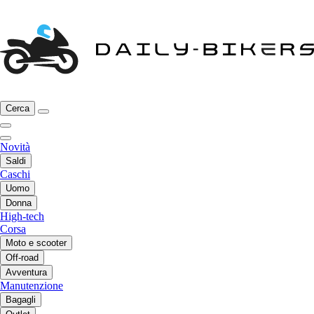
Cerca
Novità
Saldi
Caschi
Uomo
Donna
High-tech
Corsa
Moto e scooter
Off-road
Avventura
Manutenzione
Bagagli