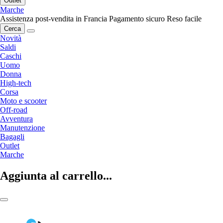
Outlet
Marche
Assistenza post-vendita in Francia
Pagamento sicuro
Reso facile
Cerca
Novità
Saldi
Caschi
Uomo
Donna
High-tech
Corsa
Moto e scooter
Off-road
Avventura
Manutenzione
Bagagli
Outlet
Marche
Aggiunta al carrello...