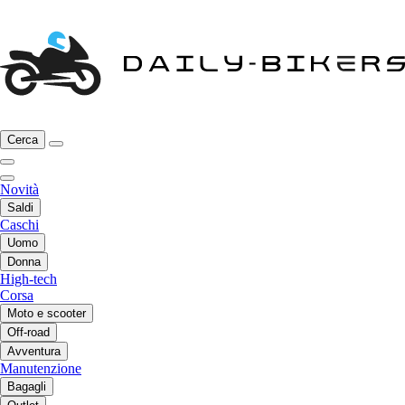
Cerca
Novità
Saldi
Caschi
Uomo
Donna
High-tech
Corsa
Moto e scooter
Off-road
Avventura
Manutenzione
Bagagli