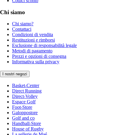
Codici sconto
Chi siamo
Chi siamo?
Contattaci
Condizioni di vendita
Restituzioni e rimborsi
Esclusione di responsabilità legale
Metodi di pagamento
Prezzi e opzioni di consegna
Informativa sulla privacy
I nostri negozi
Basket-Center
Direct Running
Direct-Volley
Espace Golf
Foot-Store
Galoppostore
Golf and co
Handball-Store
House of Rugby
La sellerie de Maé