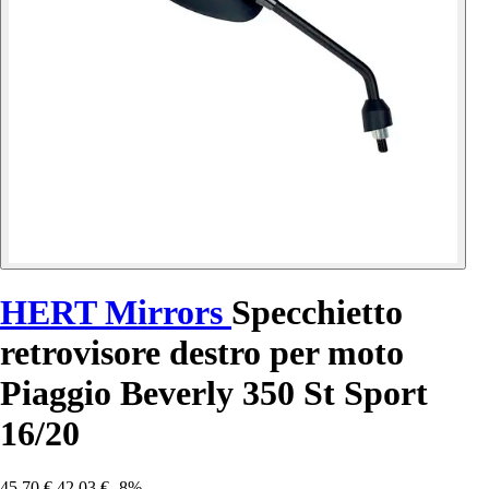
HERT Mirrors
Specchietto
retrovisore destro per moto
Piaggio Beverly 350 St Sport
16/20
45,70 €
42,03 €
-8%