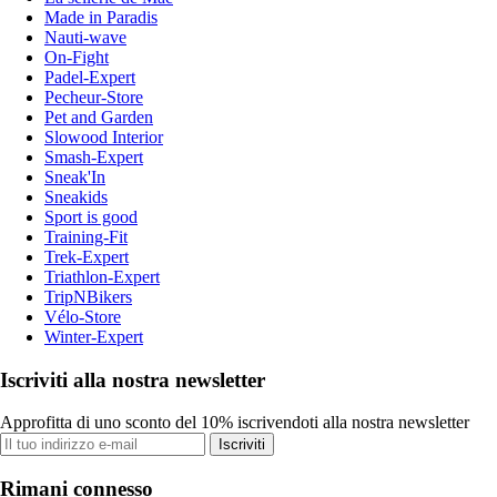
Made in Paradis
Nauti-wave
On-Fight
Padel-Expert
Pecheur-Store
Pet and Garden
Slowood Interior
Smash-Expert
Sneak'In
Sneakids
Sport is good
Training-Fit
Trek-Expert
Triathlon-Expert
TripNBikers
Vélo-Store
Winter-Expert
Iscriviti alla nostra newsletter
Approfitta di uno sconto del 10% iscrivendoti alla nostra newsletter
Iscriviti
Rimani connesso