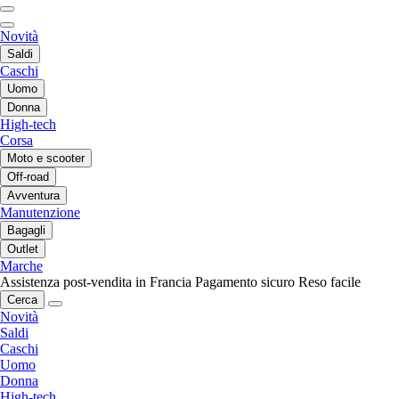
Novità
Saldi
Caschi
Uomo
Donna
High-tech
Corsa
Moto e scooter
Off-road
Avventura
Manutenzione
Bagagli
Outlet
Marche
Assistenza post-vendita in Francia
Pagamento sicuro
Reso facile
Cerca
Novità
Saldi
Caschi
Uomo
Donna
High-tech