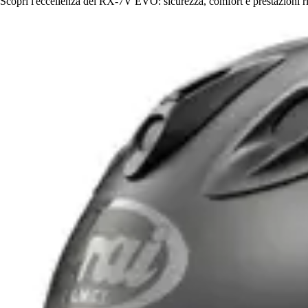
Scopri l'eccellenza del RX-7V EVO: sicurezza, comfort e prestazioni ri