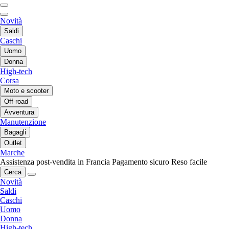
Novità
Saldi
Caschi
Uomo
Donna
High-tech
Corsa
Moto e scooter
Off-road
Avventura
Manutenzione
Bagagli
Outlet
Marche
Assistenza post-vendita in Francia
Pagamento sicuro
Reso facile
Cerca
Novità
Saldi
Caschi
Uomo
Donna
High-tech