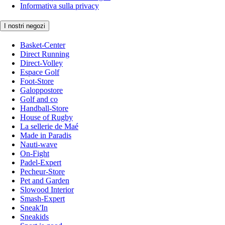
Informativa sulla privacy
I nostri negozi
Basket-Center
Direct Running
Direct-Volley
Espace Golf
Foot-Store
Galoppostore
Golf and co
Handball-Store
House of Rugby
La sellerie de Maé
Made in Paradis
Nauti-wave
On-Fight
Padel-Expert
Pecheur-Store
Pet and Garden
Slowood Interior
Smash-Expert
Sneak'In
Sneakids