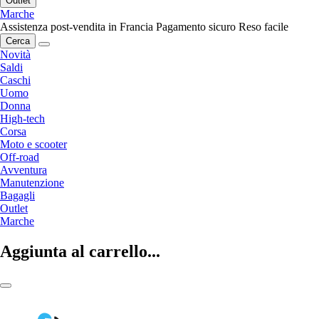
Outlet
Marche
Assistenza post-vendita in Francia
Pagamento sicuro
Reso facile
Cerca
Novità
Saldi
Caschi
Uomo
Donna
High-tech
Corsa
Moto e scooter
Off-road
Avventura
Manutenzione
Bagagli
Outlet
Marche
Aggiunta al carrello...