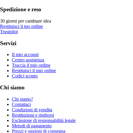
Spedizione e reso
30 giorni per cambiare idea
Restituisci il tuo ordine
Trustpilot
Servizi
Il mio account
Centro assistenza
Traccia il mio ordine
Restituisci il mio ordine
Codici sconto
Chi siamo
Chi siamo?
Contattaci
Condizioni di vendita
Restituzioni e rimborsi
Esclusione di responsabilità legale
Metodi di pagamento
Prezzi e opzioni di consegna