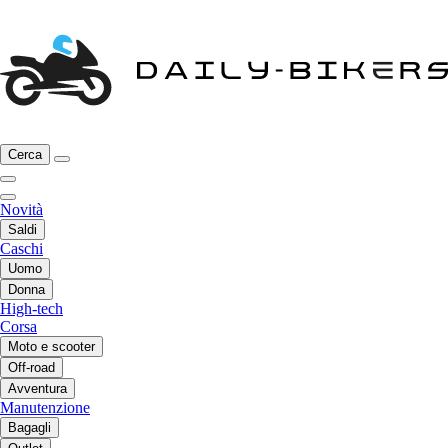
Cerca
Novità
Saldi
Caschi
Uomo
Donna
High-tech
Corsa
Moto e scooter
Off-road
Avventura
Manutenzione
Bagagli