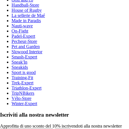
Handball-Store
House of Rugby
La sellerie de Maé
Made in Paradis
Nauti-wave
On-Fight
Padel-Expert
Pecheur-Store
Pet and Garden
Slowood Interior
Smash-Expert
Sneak'In
Sneakids
Sport is good
Training-Fit
Trek-Expert
Triathlon-Expert
TripNBikers
Vélo-Store
Winter-Expert
Iscriviti alla nostra newsletter
Approfitta di uno sconto del 10% iscrivendoti alla nostra newsletter