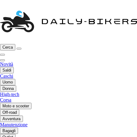
Cerca
Novità
Saldi
Caschi
Uomo
Donna
High-tech
Corsa
Moto e scooter
Off-road
Avventura
Manutenzione
Bagagli