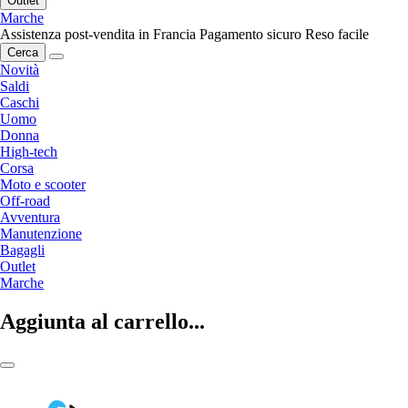
Outlet
Marche
Assistenza post-vendita in Francia
Pagamento sicuro
Reso facile
Cerca
Novità
Saldi
Caschi
Uomo
Donna
High-tech
Corsa
Moto e scooter
Off-road
Avventura
Manutenzione
Bagagli
Outlet
Marche
Aggiunta al carrello...