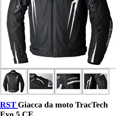
RST
Giacca da moto TracTech
Evo 5 CE