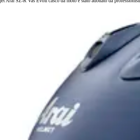
jet Arai SZ-R Vas EvoIl casco da moto è stato adottato da professionisti 