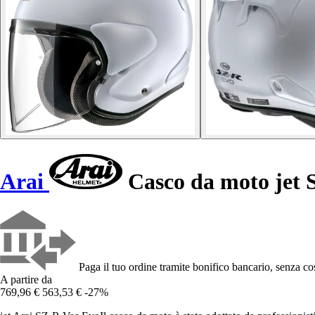
Arai
Casco da moto jet 
Paga il tuo ordine tramite bonifico bancario, senza cos
A partire da
769,96 €
563,53 €
-27%