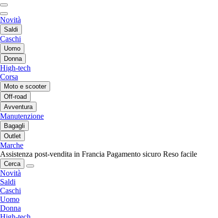
Novità
Saldi
Caschi
Uomo
Donna
High-tech
Corsa
Moto e scooter
Off-road
Avventura
Manutenzione
Bagagli
Outlet
Marche
Assistenza post-vendita in Francia
Pagamento sicuro
Reso facile
Cerca
Novità
Saldi
Caschi
Uomo
Donna
High-tech