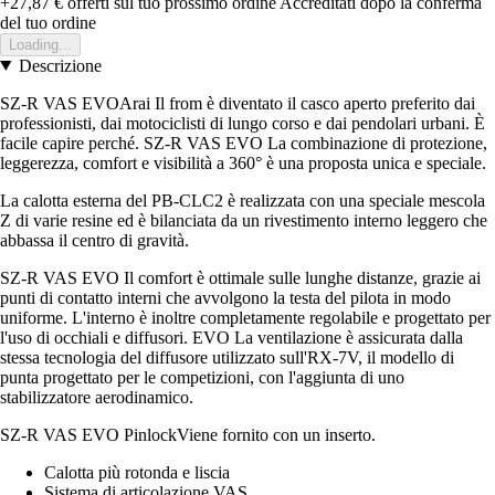
+27,87 €
offerti sul tuo prossimo ordine
Accreditati dopo la conferma
del tuo ordine
Loading...
Descrizione
SZ-R VAS EVOArai Il from è diventato il casco aperto preferito dai
professionisti, dai motociclisti di lungo corso e dai pendolari urbani. È
facile capire perché. SZ-R VAS EVO La combinazione di protezione,
leggerezza, comfort e visibilità a 360° è una proposta unica e speciale.
La calotta esterna del PB-CLC2 è realizzata con una speciale mescola
Z di varie resine ed è bilanciata da un rivestimento interno leggero che
abbassa il centro di gravità.
SZ-R VAS EVO Il comfort è ottimale sulle lunghe distanze, grazie ai
punti di contatto interni che avvolgono la testa del pilota in modo
uniforme. L'interno è inoltre completamente regolabile e progettato per
l'uso di occhiali e diffusori. EVO La ventilazione è assicurata dalla
stessa tecnologia del diffusore utilizzato sull'RX-7V, il modello di
punta progettato per le competizioni, con l'aggiunta di uno
stabilizzatore aerodinamico.
SZ-R VAS EVO PinlockViene fornito con un inserto.
Calotta più rotonda e liscia
Sistema di articolazione VAS