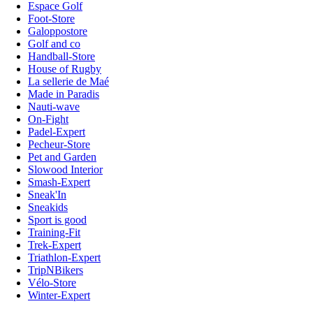
Espace Golf
Foot-Store
Galoppostore
Golf and co
Handball-Store
House of Rugby
La sellerie de Maé
Made in Paradis
Nauti-wave
On-Fight
Padel-Expert
Pecheur-Store
Pet and Garden
Slowood Interior
Smash-Expert
Sneak'In
Sneakids
Sport is good
Training-Fit
Trek-Expert
Triathlon-Expert
TripNBikers
Vélo-Store
Winter-Expert