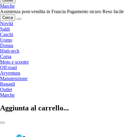
Outlet
Marche
Assistenza post-vendita in Francia
Pagamento sicuro
Reso facile
Cerca
Novità
Saldi
Caschi
Uomo
Donna
High-tech
Corsa
Moto e scooter
Off-road
Avventura
Manutenzione
Bagagli
Outlet
Marche
Aggiunta al carrello...