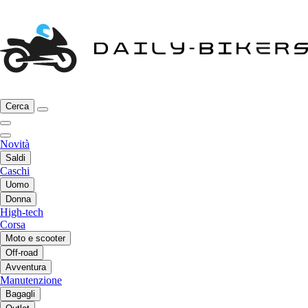
Cerca
Novità
Saldi
Caschi
Uomo
Donna
High-tech
Corsa
Moto e scooter
Off-road
Avventura
Manutenzione
Bagagli