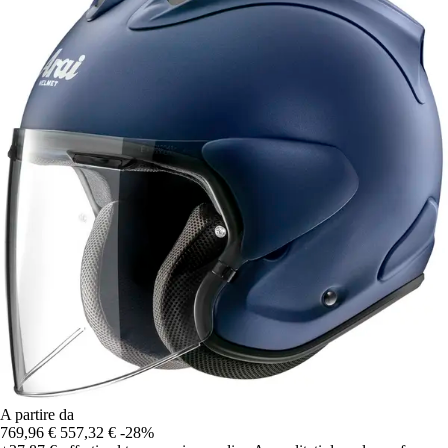
A partire da
769,96 €
557,32 €
-28%