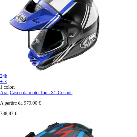
24h
+-3
1 colori
Arai
Casco da moto Tour-X5 Cosmic
A partire da
979,00 €
738,87 €