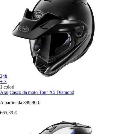
24h
+-3
1 colori
Arai
Casco da moto Tour-X5 Diamond
A partire da
899,96 €
665,39 €