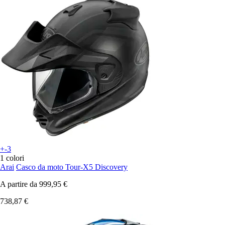
+-3
1 colori
Arai
Casco da moto Tour-X5 Discovery
A partire da
999,95 €
738,87 €