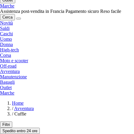
Outlet
Marche
Assistenza post-vendita in Francia
Pagamento sicuro
Reso facile
Cerca
Novità
Saldi
Caschi
Uomo
Donna
High-tech
Corsa
Moto e scooter
Off-road
Avventura
Manutenzione
Bagagli
Outlet
Marche
Home
/
Avventura
/
Cuffie
Filtri
Spedito entro 24 ore