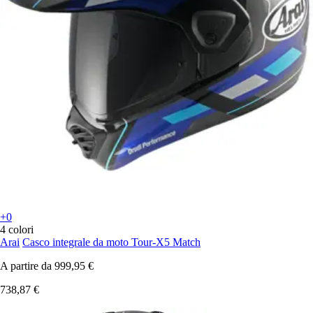
+0
4 colori
Arai
Casco integrale da moto Tour-X5 Match
A partire da
999,95 €
738,87 €