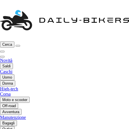
Cerca
Novità
Saldi
Caschi
Uomo
Donna
High-tech
Corsa
Moto e scooter
Off-road
Avventura
Manutenzione
Bagagli