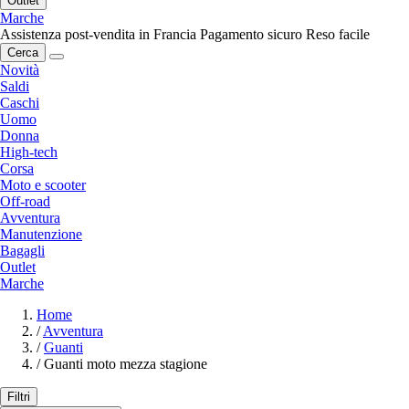
Outlet
Marche
Assistenza post-vendita in Francia
Pagamento sicuro
Reso facile
Cerca
Novità
Saldi
Caschi
Uomo
Donna
High-tech
Corsa
Moto e scooter
Off-road
Avventura
Manutenzione
Bagagli
Outlet
Marche
Home
/
Avventura
/
Guanti
/
Guanti moto mezza stagione
Filtri