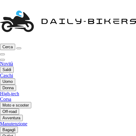
Cerca
Novità
Saldi
Caschi
Uomo
Donna
High-tech
Corsa
Moto e scooter
Off-road
Avventura
Manutenzione
Bagagli