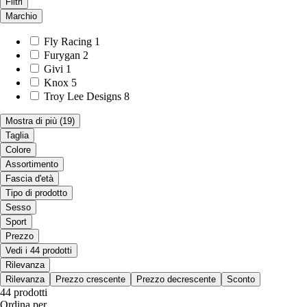
Filtri
Marchio
Fly Racing
1
Furygan
2
Givi
1
Knox
5
Troy Lee Designs
8
Mostra di più
(19)
Taglia
Colore
Assortimento
Fascia d'età
Tipo di prodotto
Sesso
Sport
Prezzo
Vedi i 44 prodotti
Rilevanza
Rilevanza
Prezzo crescente
Prezzo decrescente
Sconto
44 prodotti
Ordina per