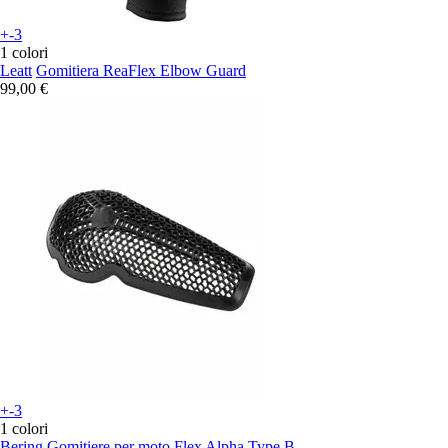
+-3
1 colori
Leatt
Gomitiera ReaFlex Elbow Guard
99,00 €
+-3
1 colori
Bering
Gomitiere per moto Flex Alpha Type B