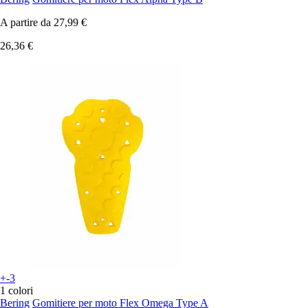
A partire da
27,99 €
26,36 €
+-3
1 colori
Bering
Gomitiere per moto Flex Omega Type A