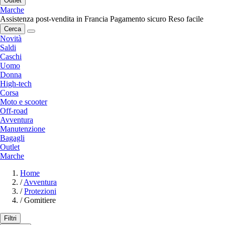
Outlet
Marche
Assistenza post-vendita in Francia
Pagamento sicuro
Reso facile
Cerca
Novità
Saldi
Caschi
Uomo
Donna
High-tech
Corsa
Moto e scooter
Off-road
Avventura
Manutenzione
Bagagli
Outlet
Marche
Home
/
Avventura
/
Protezioni
/
Gomitiere
Filtri