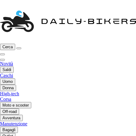
Cerca
Novità
Saldi
Caschi
Uomo
Donna
High-tech
Corsa
Moto e scooter
Off-road
Avventura
Manutenzione
Bagagli