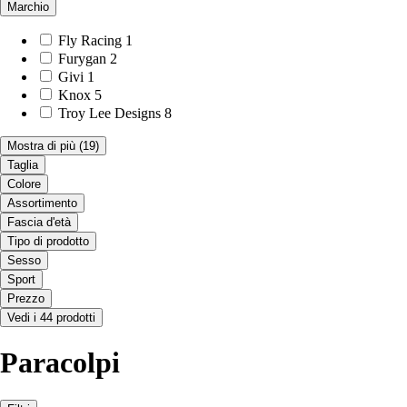
Marchio
Fly Racing
1
Furygan
2
Givi
1
Knox
5
Troy Lee Designs
8
Mostra di più
(19)
Taglia
Colore
Assortimento
Fascia d'età
Tipo di prodotto
Sesso
Sport
Prezzo
Vedi i 44 prodotti
Paracolpi