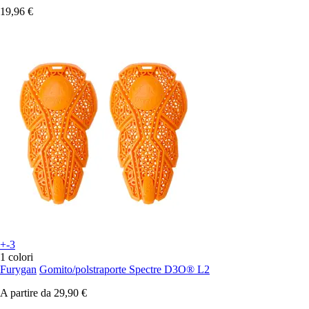
19,96 €
+-3
1 colori
Furygan
Gomito/polstraporte Spectre D3O® L2
A partire da
29,90 €