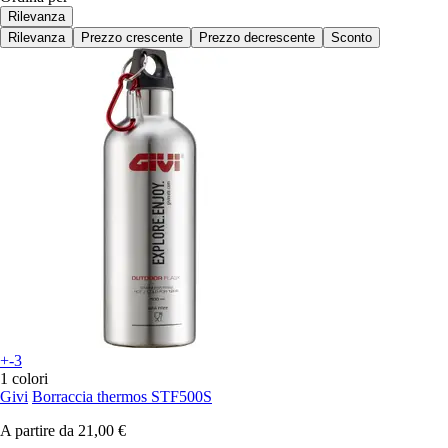
Rilevanza
Rilevanza
Prezzo crescente
Prezzo decrescente
Sconto
+-3
1 colori
Givi
Borraccia thermos STF500S
A partire da
21,00 €