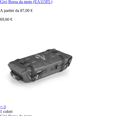
Givi
Borsa da moto (EA115FL)
A partire da
87,00 €
69,60 €
+-3
1 colori