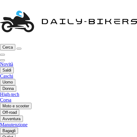
Cerca
Novità
Saldi
Caschi
Uomo
Donna
High-tech
Corsa
Moto e scooter
Off-road
Avventura
Manutenzione
Bagagli