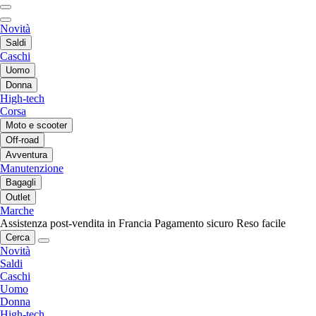
Novità
Saldi
Caschi
Uomo
Donna
High-tech
Corsa
Moto e scooter
Off-road
Avventura
Manutenzione
Bagagli
Outlet
Marche
Assistenza post-vendita in Francia
Pagamento sicuro
Reso facile
Cerca
Novità
Saldi
Caschi
Uomo
Donna
High-tech