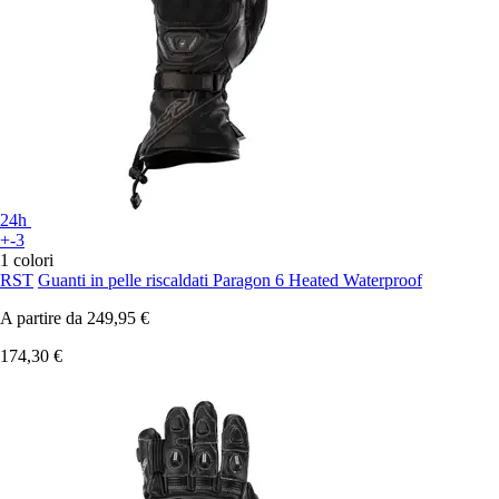
24h
+-3
1 colori
RST
Guanti in pelle riscaldati Paragon 6 Heated Waterproof
A partire da
249,95 €
174,30 €