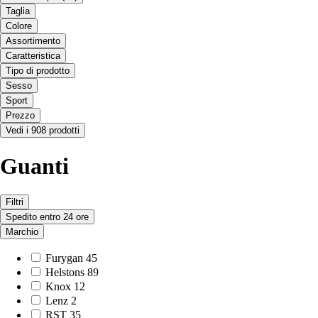
Taglia
Colore
Assortimento
Caratteristica
Tipo di prodotto
Sesso
Sport
Prezzo
Vedi i 908 prodotti
Guanti
Filtri
Spedito entro 24 ore
Marchio
Furygan
45
Helstons
89
Knox
12
Lenz
2
RST
35