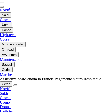
Novità
Saldi
Caschi
Uomo
Donna
High-tech
Corsa
Moto e scooter
Off-road
Avventura
Manutenzione
Bagagli
Outlet
Marche
Assistenza post-vendita in Francia
Pagamento sicuro
Reso facile
Cerca
Novità
Saldi
Caschi
Uomo
Donna
High-tech