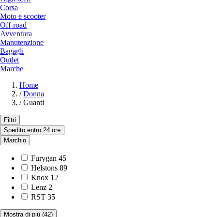
Corsa
Moto e scooter
Off-road
Avventura
Manutenzione
Bagagli
Outlet
Marche
Home
/
Donna
/
Guanti
Filtri
Spedito entro 24 ore
Marchio
Furygan
45
Helstons
89
Knox
12
Lenz
2
RST
35
Mostra di più
(42)