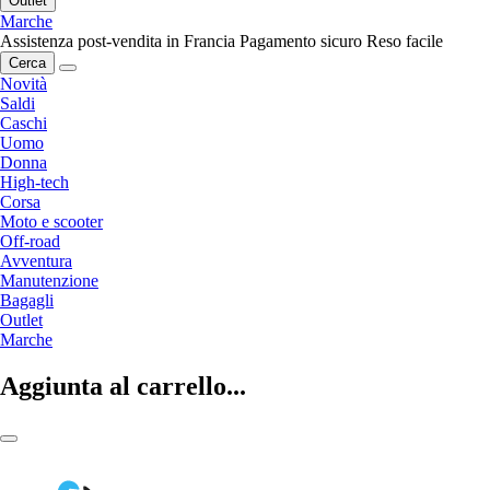
Outlet
Marche
Assistenza post-vendita in Francia
Pagamento sicuro
Reso facile
Cerca
Novità
Saldi
Caschi
Uomo
Donna
High-tech
Corsa
Moto e scooter
Off-road
Avventura
Manutenzione
Bagagli
Outlet
Marche
Aggiunta al carrello...