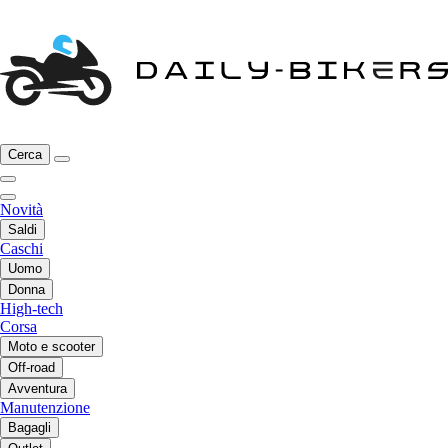
Cerca
Novità
Saldi
Caschi
Uomo
Donna
High-tech
Corsa
Moto e scooter
Off-road
Avventura
Manutenzione
Bagagli