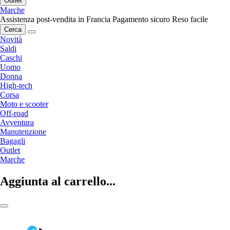
Outlet
Marche
Assistenza post-vendita in Francia
Pagamento sicuro
Reso facile
Cerca
Novità
Saldi
Caschi
Uomo
Donna
High-tech
Corsa
Moto e scooter
Off-road
Avventura
Manutenzione
Bagagli
Outlet
Marche
Aggiunta al carrello...