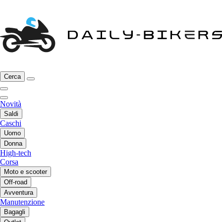
Cerca
Novità
Saldi
Caschi
Uomo
Donna
High-tech
Corsa
Moto e scooter
Off-road
Avventura
Manutenzione
Bagagli