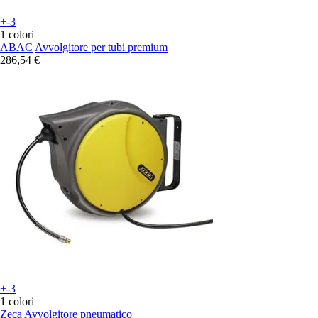
+-3
1 colori
ABAC
Avvolgitore per tubi premium
286,54 €
+-3
1 colori
Zeca
Avvolgitore pneumatico