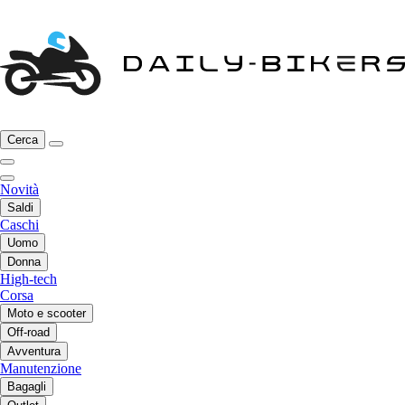
Cerca
Novità
Saldi
Caschi
Uomo
Donna
High-tech
Corsa
Moto e scooter
Off-road
Avventura
Manutenzione
Bagagli