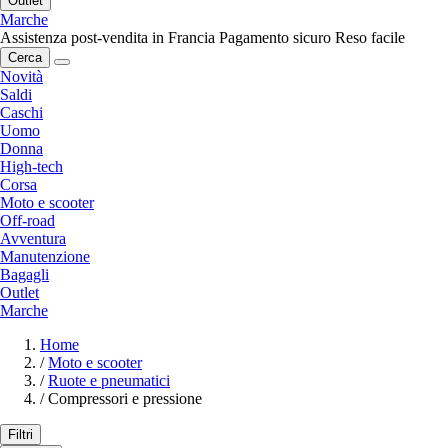
Outlet
Marche
Assistenza post-vendita in Francia
Pagamento sicuro
Reso facile
Cerca
Novità
Saldi
Caschi
Uomo
Donna
High-tech
Corsa
Moto e scooter
Off-road
Avventura
Manutenzione
Bagagli
Outlet
Marche
Home
/
Moto e scooter
/
Ruote e pneumatici
/
Compressori e pressione
Filtri