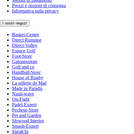
Metodi di pagamento
Prezzi e opzioni di consegna
Informativa sulla privacy
I nostri negozi
Basket-Center
Direct Running
Direct-Volley
Espace Golf
Foot-Store
Galoppostore
Golf and co
Handball-Store
House of Rugby
La sellerie de Maé
Made in Paradis
Nauti-wave
On-Fight
Padel-Expert
Pecheur-Store
Pet and Garden
Slowood Interior
Smash-Expert
Sneak'In