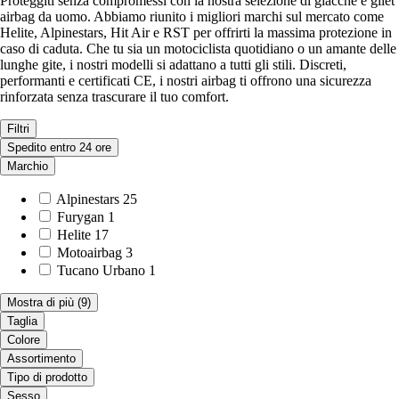
Proteggiti senza compromessi con la nostra selezione di giacche e gilet
airbag da uomo. Abbiamo riunito i migliori marchi sul mercato come
Helite, Alpinestars, Hit Air e RST per offrirti la massima protezione in
caso di caduta. Che tu sia un motociclista quotidiano o un amante delle
lunghe gite, i nostri modelli si adattano a tutti gli stili. Discreti,
performanti e certificati CE, i nostri airbag ti offrono una sicurezza
rinforzata senza trascurare il tuo comfort.
Filtri
Spedito entro 24 ore
Marchio
Alpinestars
25
Furygan
1
Helite
17
Motoairbag
3
Tucano Urbano
1
Mostra di più
(9)
Taglia
Colore
Assortimento
Tipo di prodotto
Sesso