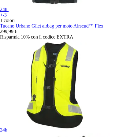
24h
+-3
1 colori
Tucano Urbano
Gilet airbag per moto Airscud™ Flex
299,99 €
Risparmia 10%
con il codice
EXTRA
24h