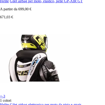
Helite
Gilet airbag per moto, elastico, pelle GP-AIR GT
A partire da
699,00 €
671,03 €
+-3
1 colori
Helite
Gilet airbag elettronico per moto da pista e-gpair