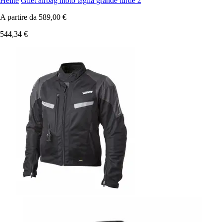
Helite
Gilet airbag moto taglia grande turtle 2
A partire da
589,00 €
544,34 €