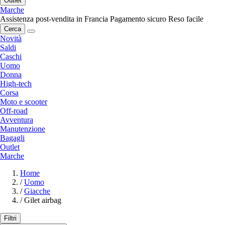
Outlet
Marche
Assistenza post-vendita in Francia
Pagamento sicuro
Reso facile
Cerca
Novità
Saldi
Caschi
Uomo
Donna
High-tech
Corsa
Moto e scooter
Off-road
Avventura
Manutenzione
Bagagli
Outlet
Marche
Home
/
Uomo
/
Giacche
/
Gilet airbag
Filtri