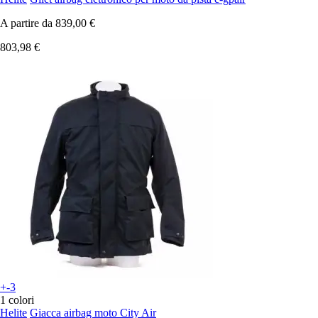
A partire da
839,00 €
803,98 €
+-3
1 colori
Helite
Giacca airbag moto City Air