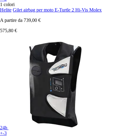
1 colori
Helite
Gilet airbag per moto E-Turtle 2 Hi-Vis Molex
A partire da
739,00 €
575,80 €
24h
+-3