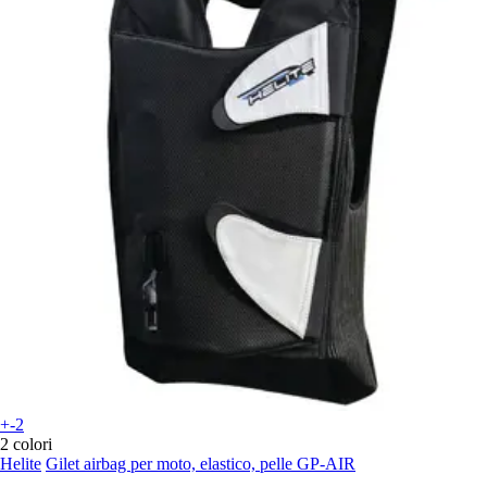
+-2
2 colori
Helite
Gilet airbag per moto, elastico, pelle GP-AIR