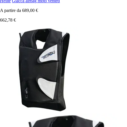
Helite
Giacca airbag moto vented
A partire da
689,00 €
662,78 €