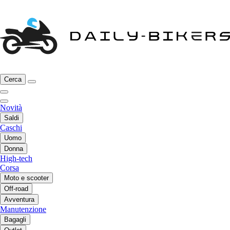
Cerca
Novità
Saldi
Caschi
Uomo
Donna
High-tech
Corsa
Moto e scooter
Off-road
Avventura
Manutenzione
Bagagli