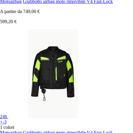
Motoairbag
Giubbotto airbag moto rimovibile V4 Fast-Lock
A partire da
749,00 €
599,20 €
24h
+-3
1 colori
Motoairbag
Giubbotto airbag moto rimovibile V4 Fast-Lock