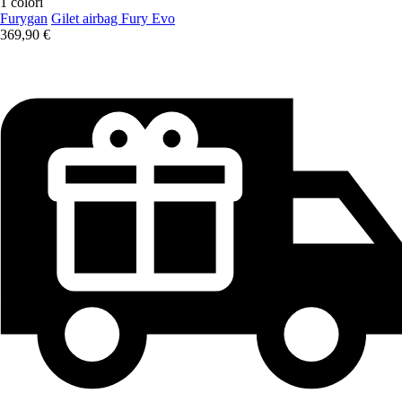
1 colori
Furygan
Gilet airbag Fury Evo
369,90 €