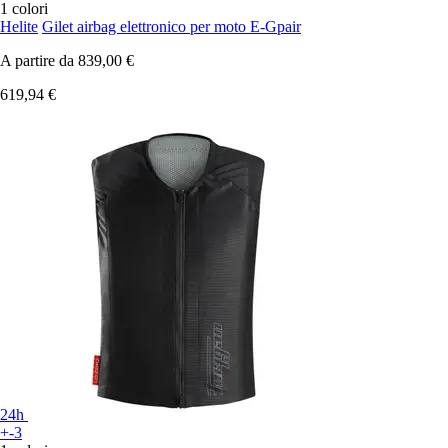
1 colori
Helite
Gilet airbag elettronico per moto E-Gpair
A partire da
839,00 €
619,94 €
24h
+-3