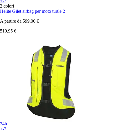
+-2
2 colori
Helite
Gilet airbag per moto turtle 2
A partire da
599,00 €
519,95 €
24h
+-3