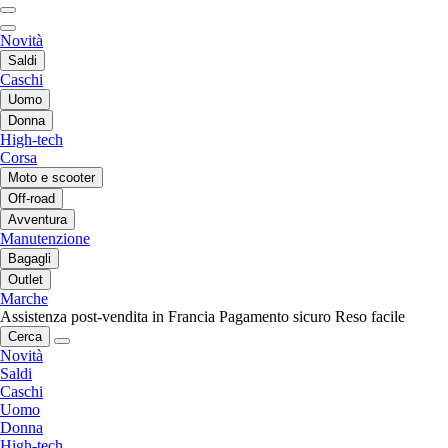
Novità
Saldi
Caschi
Uomo
Donna
High-tech
Corsa
Moto e scooter
Off-road
Avventura
Manutenzione
Bagagli
Outlet
Marche
Assistenza post-vendita in Francia
Pagamento sicuro
Reso facile
Cerca
Novità
Saldi
Caschi
Uomo
Donna
High-tech