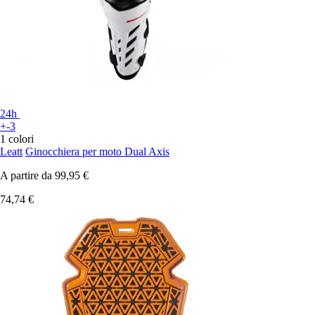
24h
+-3
1 colori
Leatt
Ginocchiera per moto Dual Axis
A partire da
99,95 €
74,74 €