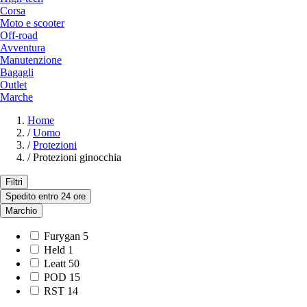
Corsa
Moto e scooter
Off-road
Avventura
Manutenzione
Bagagli
Outlet
Marche
Home
/
Uomo
/
Protezioni
/
Protezioni ginocchia
Filtri
Spedito entro 24 ore
Marchio
Furygan
5
Held
1
Leatt
50
POD
15
RST
14