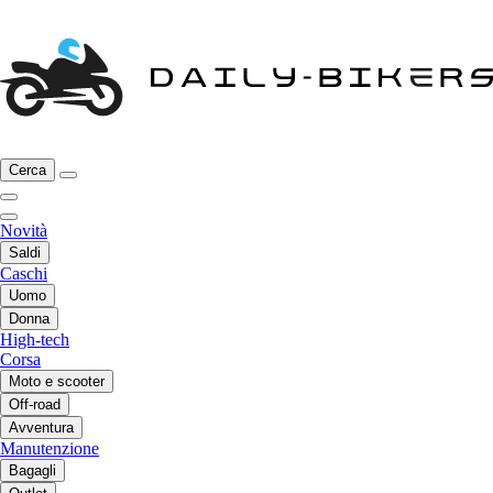
Cerca
Novità
Saldi
Caschi
Uomo
Donna
High-tech
Corsa
Moto e scooter
Off-road
Avventura
Manutenzione
Bagagli