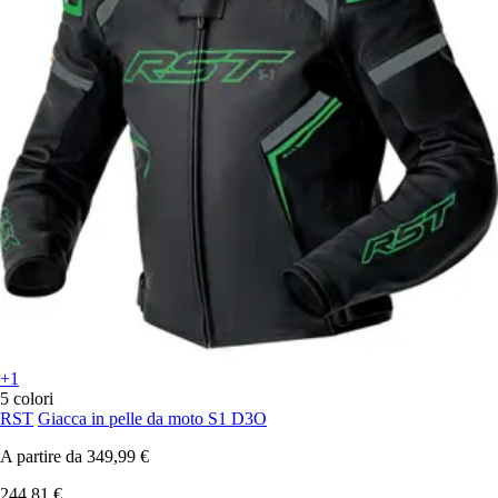
+1
5 colori
RST
Giacca in pelle da moto S1 D3O
A partire da
349,99 €
244,81 €