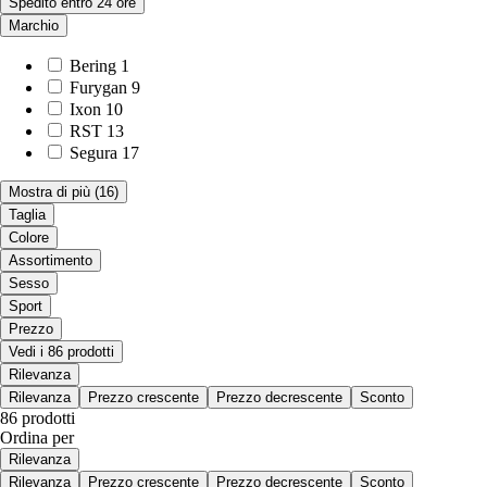
Spedito entro 24 ore
Marchio
Bering
1
Furygan
9
Ixon
10
RST
13
Segura
17
Mostra di più
(16)
Taglia
Colore
Assortimento
Sesso
Sport
Prezzo
Vedi i 86 prodotti
Rilevanza
Rilevanza
Prezzo crescente
Prezzo decrescente
Sconto
86 prodotti
Ordina per
Rilevanza
Rilevanza
Prezzo crescente
Prezzo decrescente
Sconto