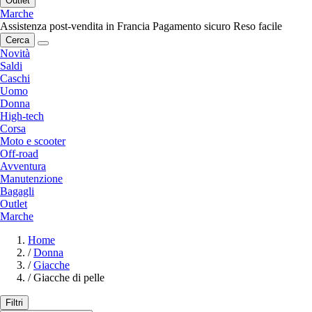
Outlet
Marche
Assistenza post-vendita in Francia
Pagamento sicuro
Reso facile
Cerca
Novità
Saldi
Caschi
Uomo
Donna
High-tech
Corsa
Moto e scooter
Off-road
Avventura
Manutenzione
Bagagli
Outlet
Marche
Home
/
Donna
/
Giacche
/
Giacche di pelle
Filtri