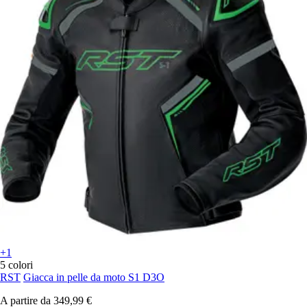
+1
5 colori
RST
Giacca in pelle da moto S1 D3O
A partire da
349,99 €