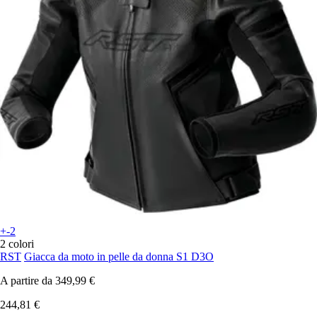
+-2
2 colori
RST
Giacca da moto in pelle da donna S1 D3O
A partire da
349,99 €
244,81 €