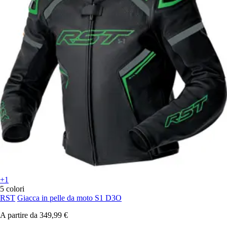
+1
5 colori
RST
Giacca in pelle da moto S1 D3O
A partire da
349,99 €