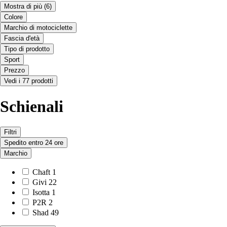
Mostra di più
(6)
Colore
Marchio di motociclette
Fascia d'età
Tipo di prodotto
Sport
Prezzo
Vedi i 77 prodotti
Schienali
Filtri
Spedito entro 24 ore
Marchio
Chaft
1
Givi
22
Isotta
1
P2R
2
Shad
49