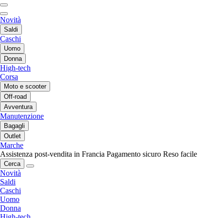
Novità
Saldi
Caschi
Uomo
Donna
High-tech
Corsa
Moto e scooter
Off-road
Avventura
Manutenzione
Bagagli
Outlet
Marche
Assistenza post-vendita in Francia
Pagamento sicuro
Reso facile
Cerca
Novità
Saldi
Caschi
Uomo
Donna
High-tech