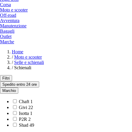
Corsa
Moto e scooter
Off-road
Avventura
Manutenzione
Bagagli
Outlet
Marche
Home
/
Moto e scooter
/
Selle e schienali
/
Schienali
Filtri
Spedito entro 24 ore
Marchio
Chaft
1
Givi
22
Isotta
1
P2R
2
Shad
49