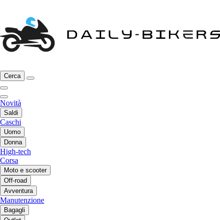
Cerca
Novità
Saldi
Caschi
Uomo
Donna
High-tech
Corsa
Moto e scooter
Off-road
Avventura
Manutenzione
Bagagli