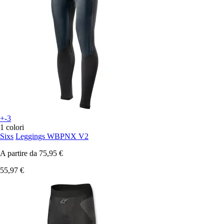
+-3
1 colori
Sixs
Leggings WBPNX V2
A partire da
75,95 €
55,97 €