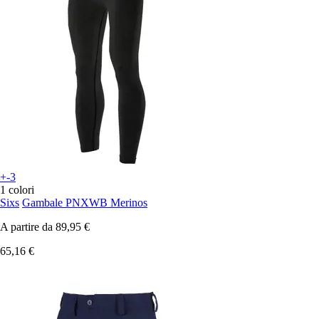
+-3
1 colori
Sixs
Gambale PNXWB Merinos
A partire da
89,95 €
65,16 €