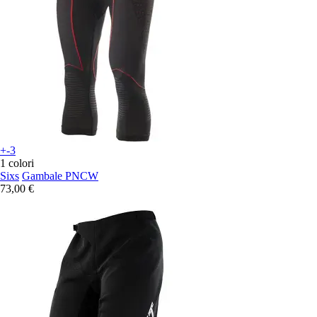
+-3
1 colori
Sixs
Gambale PNCW
73,00 €