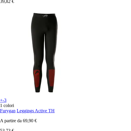
39,82 €
+-3
1 colori
Furygan
Leggings Active TH
A partire da
69,90 €
53,73 €