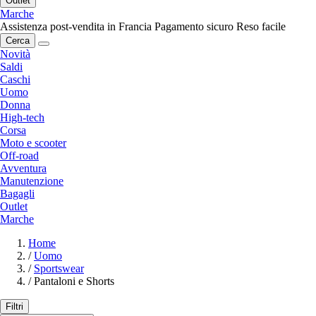
Outlet
Marche
Assistenza post-vendita in Francia
Pagamento sicuro
Reso facile
Cerca
Novità
Saldi
Caschi
Uomo
Donna
High-tech
Corsa
Moto e scooter
Off-road
Avventura
Manutenzione
Bagagli
Outlet
Marche
Home
/
Uomo
/
Sportswear
/
Pantaloni e Shorts
Filtri