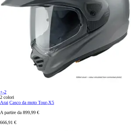
+-2
2 colori
Arai
Casco da moto Tour-X5
A partire da
899,99 €
666,91 €