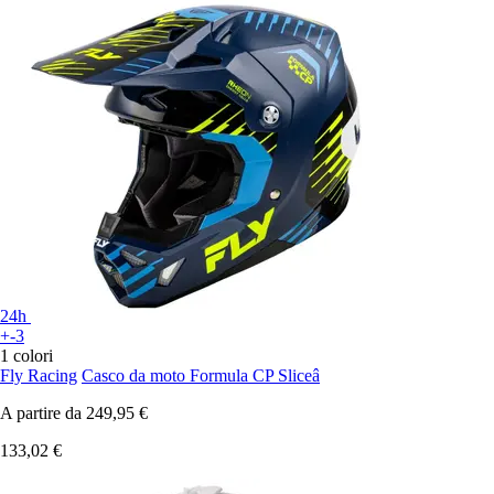
24h
+-3
1 colori
Fly Racing
Casco da moto Formula CP Sliceâ
A partire da
249,95 €
133,02 €