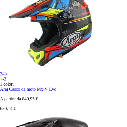
24h
+-3
1 colori
Arai
Casco da moto Mx-V Evo
A partire da
849,95 €
630,14 €