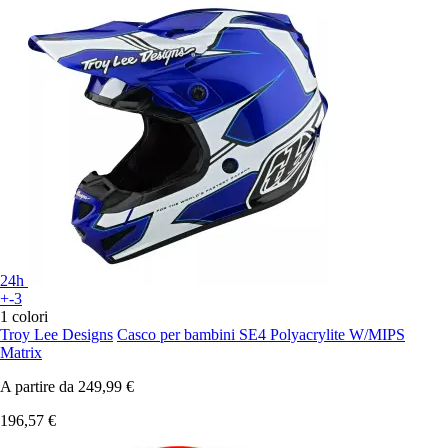
24h
+-3
1 colori
Troy Lee Designs
Casco per bambini SE4 Polyacrylite W/MIPS
Matrix
A partire da
249,99 €
196,57 €