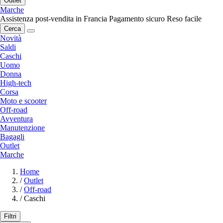
Outlet
Marche
Assistenza post-vendita in Francia
Pagamento sicuro
Reso facile
Cerca
Novità
Saldi
Caschi
Uomo
Donna
High-tech
Corsa
Moto e scooter
Off-road
Avventura
Manutenzione
Bagagli
Outlet
Marche
Home
/
Outlet
/
Off-road
/
Caschi
Filtri