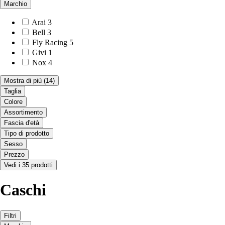
Marchio
Arai
3
Bell
3
Fly Racing
5
Givi
1
Nox
4
Mostra di più
(14)
Taglia
Colore
Assortimento
Fascia d'età
Tipo di prodotto
Sesso
Prezzo
Vedi i 35 prodotti
Caschi
Filtri