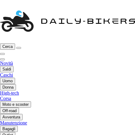
Cerca
Novità
Saldi
Caschi
Uomo
Donna
High-tech
Corsa
Moto e scooter
Off-road
Avventura
Manutenzione
Bagagli