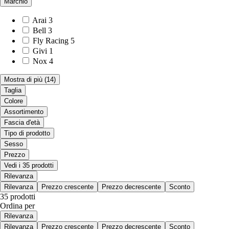
Marchio
Arai
3
Bell
3
Fly Racing
5
Givi
1
Nox
4
Mostra di più
(14)
Taglia
Colore
Assortimento
Fascia d'età
Tipo di prodotto
Sesso
Prezzo
Vedi i 35 prodotti
Rilevanza
Rilevanza
Prezzo crescente
Prezzo decrescente
Sconto
35 prodotti
Ordina per
Rilevanza
Rilevanza
Prezzo crescente
Prezzo decrescente
Sconto