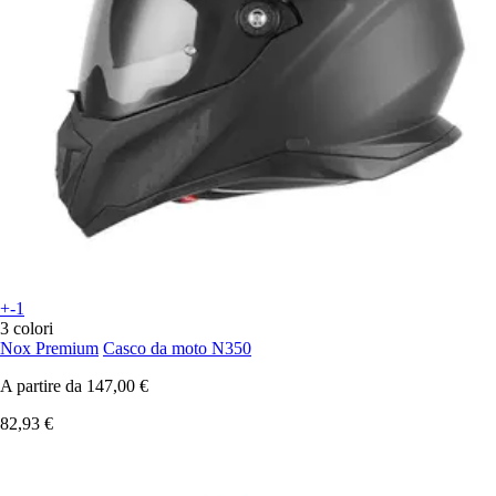
+-1
3 colori
Nox Premium
Casco da moto N350
A partire da
147,00 €
82,93 €