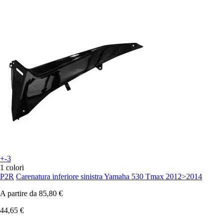
+-3
1 colori
P2R
Carenatura inferiore sinistra Yamaha 530 Tmax 2012>2014
A partire da
85,80 €
44,65 €