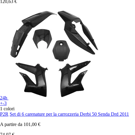
120,63 €
24h
+-3
1 colori
P2R
Set di 6 carenature per la carrozzeria Derbi 50 Senda Drd 2011
A partire da
101,00 €
74,07 €