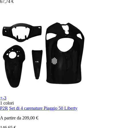
67,74 €
+-3
1 colori
P2R
Set di 4 carenature Piaggio 50 Liberty
A partire da
209,00 €
146,65 €