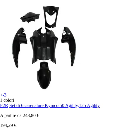
+-3
1 colori
P2R
Set di 6 carenature Kymco 50 Agility,125 Agility
A partire da
243,80 €
194,29 €