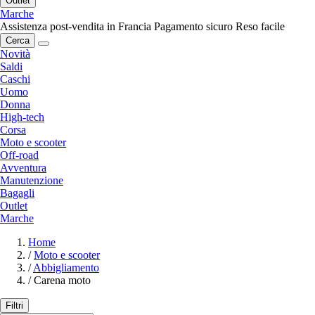
Outlet
Marche
Assistenza post-vendita in Francia
Pagamento sicuro
Reso facile
Cerca
Novità
Saldi
Caschi
Uomo
Donna
High-tech
Corsa
Moto e scooter
Off-road
Avventura
Manutenzione
Bagagli
Outlet
Marche
Home
/
Moto e scooter
/
Abbigliamento
/
Carena moto
Filtri