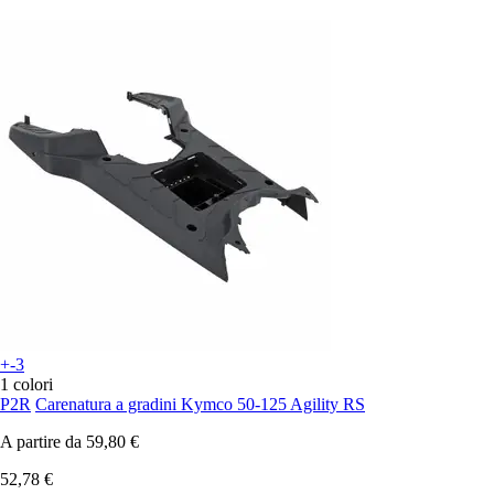
+-3
1 colori
P2R
Carenatura a gradini Kymco 50-125 Agility RS
A partire da
59,80 €
52,78 €