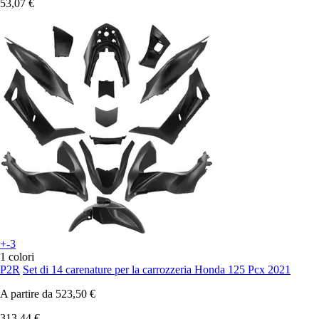
53,07 €
+-3
1 colori
P2R
Set di 14 carenature per la carrozzeria Honda 125 Pcx 2021
A partire da
523,50 €
313,44 €