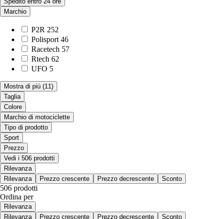
Spedito entro 24 ore
Marchio
P2R
252
Polisport
46
Racetech
57
Rtech
62
UFO
5
Mostra di più
(11)
Taglia
Colore
Marchio di motociclette
Tipo di prodotto
Sport
Prezzo
Vedi i 506 prodotti
Rilevanza
Rilevanza
Prezzo crescente
Prezzo decrescente
Sconto
506 prodotti
Ordina per
Rilevanza
Rilevanza
Prezzo crescente
Prezzo decrescente
Sconto