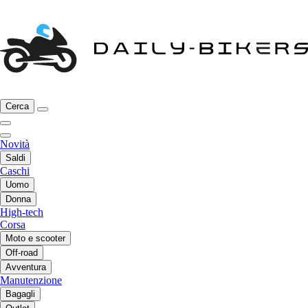
Cerca
Novità
Saldi
Caschi
Uomo
Donna
High-tech
Corsa
Moto e scooter
Off-road
Avventura
Manutenzione
Bagagli