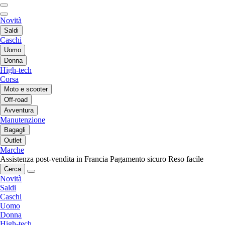
Novità
Saldi
Caschi
Uomo
Donna
High-tech
Corsa
Moto e scooter
Off-road
Avventura
Manutenzione
Bagagli
Outlet
Marche
Assistenza post-vendita in Francia
Pagamento sicuro
Reso facile
Cerca
Novità
Saldi
Caschi
Uomo
Donna
High-tech