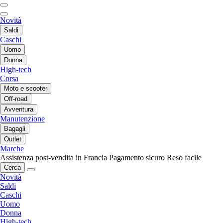
Novità
Saldi
Caschi
Uomo
Donna
High-tech
Corsa
Moto e scooter
Off-road
Avventura
Manutenzione
Bagagli
Outlet
Marche
Assistenza post-vendita in Francia
Pagamento sicuro
Reso facile
Cerca
Novità
Saldi
Caschi
Uomo
Donna
High-tech