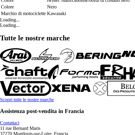
Colore
twister /stam/cabonne/bordi di cristallo nero
Colore
Nero
Marchio di motociclette
Kawasaki
Loading...
Loading...
Tutte le nostre marche
Scopri tutte le nostre marche
Assistenza post-vendita in Francia
Contattaci
11 rue Bernard Maris
37270 Montlouis-sur-Loire, Francia