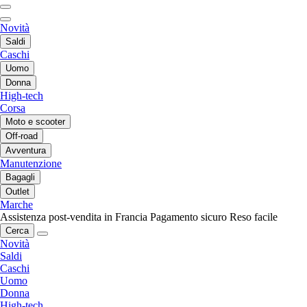
Novità
Saldi
Caschi
Uomo
Donna
High-tech
Corsa
Moto e scooter
Off-road
Avventura
Manutenzione
Bagagli
Outlet
Marche
Assistenza post-vendita in Francia
Pagamento sicuro
Reso facile
Cerca
Novità
Saldi
Caschi
Uomo
Donna
High-tech