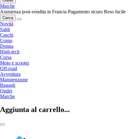
Outlet
Marche
Assistenza post-vendita in Francia
Pagamento sicuro
Reso facile
Cerca
Novità
Saldi
Caschi
Uomo
Donna
High-tech
Corsa
Moto e scooter
Off-road
Avventura
Manutenzione
Bagagli
Outlet
Marche
Aggiunta al carrello...