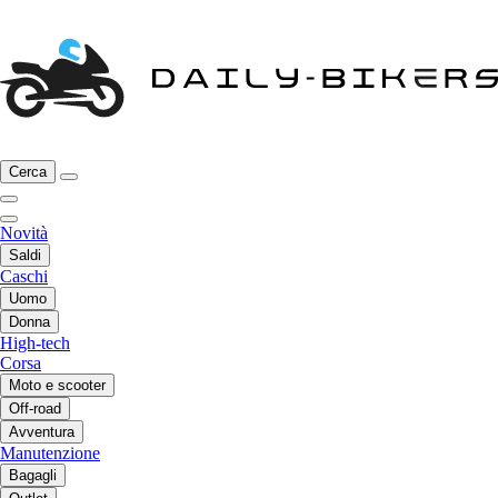
Cerca
Novità
Saldi
Caschi
Uomo
Donna
High-tech
Corsa
Moto e scooter
Off-road
Avventura
Manutenzione
Bagagli