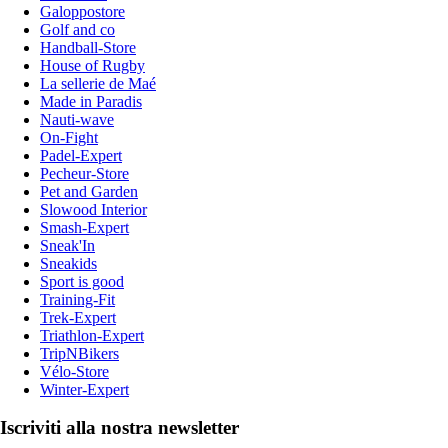
Galoppostore
Golf and co
Handball-Store
House of Rugby
La sellerie de Maé
Made in Paradis
Nauti-wave
On-Fight
Padel-Expert
Pecheur-Store
Pet and Garden
Slowood Interior
Smash-Expert
Sneak'In
Sneakids
Sport is good
Training-Fit
Trek-Expert
Triathlon-Expert
TripNBikers
Vélo-Store
Winter-Expert
Iscriviti alla nostra newsletter