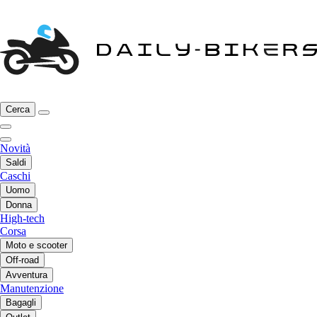
Cerca
Novità
Saldi
Caschi
Uomo
Donna
High-tech
Corsa
Moto e scooter
Off-road
Avventura
Manutenzione
Bagagli