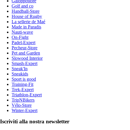
Galoppostore
Golf and co
Handball-Store
House of Rugby
La sellerie de Maé
Made in Paradis
Nauti-wave
On-Fight
Padel-Expert
Pecheur-Store
Pet and Garden
Slowood Interior
Smash-Expert
Sneak'In
Sneakids
Sport is good
Training-Fit
Trek-Expert
Triathlon-Expert
TripNBikers
Vélo-Store
Winter-Expert
Iscriviti alla nostra newsletter