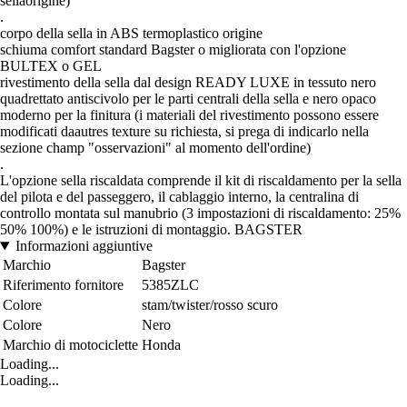
sellaorigine)
.
corpo della sella in ABS termoplastico origine
schiuma comfort standard Bagster o migliorata con l'opzione
BULTEX o GEL
rivestimento della sella dal design READY LUXE in tessuto nero
quadrettato antiscivolo per le parti centrali della sella e nero opaco
moderno per la finitura (i materiali del rivestimento possono essere
modificati daautres texture su richiesta, si prega di indicarlo nella
sezione champ "osservazioni" al momento dell'ordine)
.
L'opzione sella riscaldata comprende il kit di riscaldamento per la sella
del pilota e del passeggero, il cablaggio interno, la centralina di
controllo montata sul manubrio (3 impostazioni di riscaldamento: 25%
50% 100%) e le istruzioni di montaggio. BAGSTER
Informazioni aggiuntive
Marchio
Bagster
Riferimento fornitore
5385ZLC
Colore
stam/twister/rosso scuro
Colore
Nero
Marchio di motociclette
Honda
Loading...
Loading...