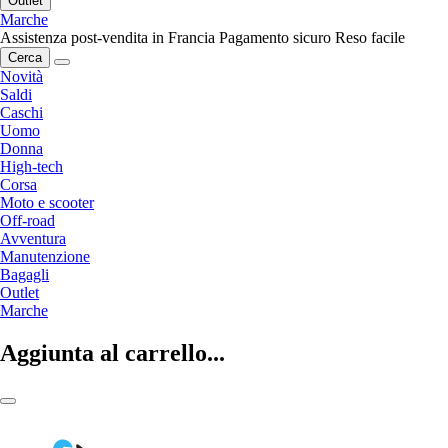
Outlet
Marche
Assistenza post-vendita in Francia
Pagamento sicuro
Reso facile
Cerca
Novità
Saldi
Caschi
Uomo
Donna
High-tech
Corsa
Moto e scooter
Off-road
Avventura
Manutenzione
Bagagli
Outlet
Marche
Aggiunta al carrello...