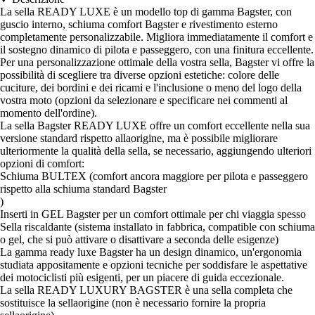
La sella READY LUXE è un modello top di gamma Bagster, con
guscio interno, schiuma comfort Bagster e rivestimento esterno
completamente personalizzabile. Migliora immediatamente il comfort e
il sostegno dinamico di pilota e passeggero, con una finitura eccellente.
Per una personalizzazione ottimale della vostra sella, Bagster vi offre la
possibilità di scegliere tra diverse opzioni estetiche: colore delle
cuciture, dei bordini e dei ricami e l'inclusione o meno del logo della
vostra moto (opzioni da selezionare e specificare nei commenti al
momento dell'ordine).
La sella Bagster READY LUXE offre un comfort eccellente nella sua
versione standard rispetto allaorigine, ma è possibile migliorare
ulteriormente la qualità della sella, se necessario, aggiungendo ulteriori
opzioni di comfort:
Schiuma BULTEX (comfort ancora maggiore per pilota e passeggero
rispetto alla schiuma standard Bagster
)
Inserti in GEL Bagster per un comfort ottimale per chi viaggia spesso
Sella riscaldante (sistema installato in fabbrica, compatible con schiuma
o gel, che si può attivare o disattivare a seconda delle esigenze)
La gamma ready luxe Bagster ha un design dinamico, un'ergonomia
studiata appositamente e opzioni tecniche per soddisfare le aspettative
dei motociclisti più esigenti, per un piacere di guida eccezionale.
La sella READY LUXURY BAGSTER è una sella completa che
sostituisce la sellaorigine (non è necessario fornire la propria