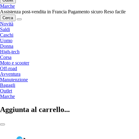
Outlet
Marche
Assistenza post-vendita in Francia
Pagamento sicuro
Reso facile
Cerca
Novità
Saldi
Caschi
Uomo
Donna
High-tech
Corsa
Moto e scooter
Off-road
Avventura
Manutenzione
Bagagli
Outlet
Marche
Aggiunta al carrello...