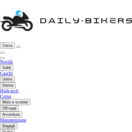
Cerca
Novità
Saldi
Caschi
Uomo
Donna
High-tech
Corsa
Moto e scooter
Off-road
Avventura
Manutenzione
Bagagli