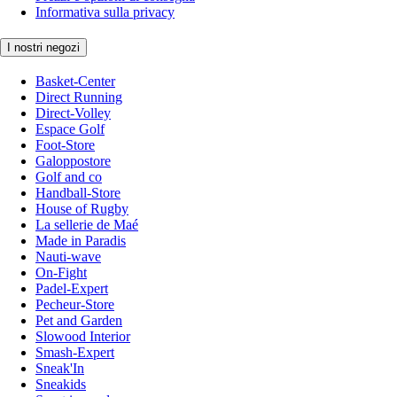
Informativa sulla privacy
I nostri negozi
Basket-Center
Direct Running
Direct-Volley
Espace Golf
Foot-Store
Galoppostore
Golf and co
Handball-Store
House of Rugby
La sellerie de Maé
Made in Paradis
Nauti-wave
On-Fight
Padel-Expert
Pecheur-Store
Pet and Garden
Slowood Interior
Smash-Expert
Sneak'In
Sneakids