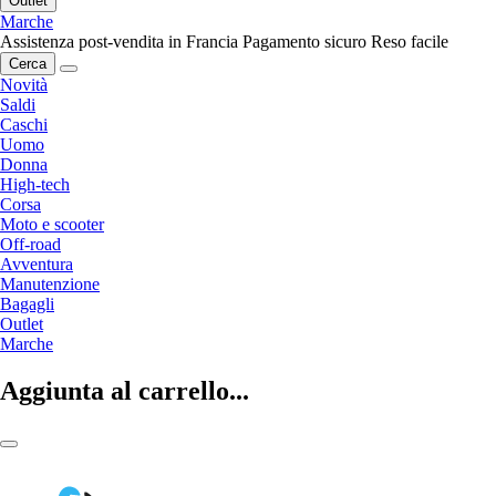
Outlet
Marche
Assistenza post-vendita in Francia
Pagamento sicuro
Reso facile
Cerca
Novità
Saldi
Caschi
Uomo
Donna
High-tech
Corsa
Moto e scooter
Off-road
Avventura
Manutenzione
Bagagli
Outlet
Marche
Aggiunta al carrello...