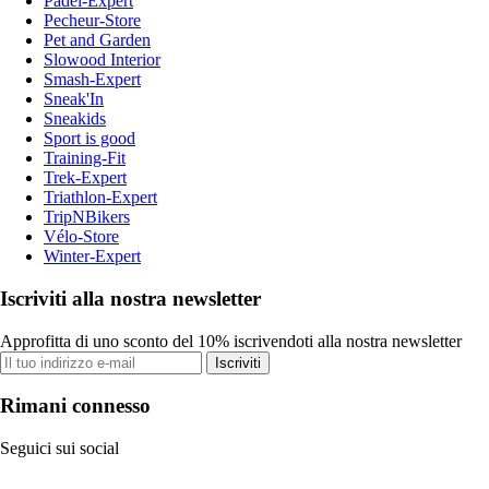
Padel-Expert
Pecheur-Store
Pet and Garden
Slowood Interior
Smash-Expert
Sneak'In
Sneakids
Sport is good
Training-Fit
Trek-Expert
Triathlon-Expert
TripNBikers
Vélo-Store
Winter-Expert
Iscriviti alla nostra newsletter
Approfitta di uno sconto del 10% iscrivendoti alla nostra newsletter
Iscriviti
Rimani connesso
Seguici sui social