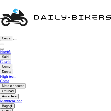
Cerca
Novità
Saldi
Caschi
Uomo
Donna
High-tech
Corsa
Moto e scooter
Off-road
Avventura
Manutenzione
Bagagli